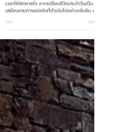
Zone รีเซ็ตสเปซชีวิตให้พร้อมทุก
เกมสำคัญ
เพราะทุกการแข่งขันที่ดุเดือด... ย่อมต้องมีช่วง
เวลาให้พักหายใจ หากเปรียบชีวิตประจำวันเป็น
เสมือนเกมการแข่งขันที่ดำเนินไปอย่างเข้มข้น เรา
ต่างต้องวิ่งตามตารางงาน แข่งขันกับเวลา และ
รับมือกับความคาดหวังที่ถาโถมเข้ามาอยู่เสมอ
จนบางครั้งสภาวะเหล่านี้ก็บีบคั้นให้ลมหายใจของ
เราสั้นกระชั้นขึ้นโดยไม่รู้ตัว เมื่อเสียงนกหวีดหมด
ครึ่งแรกดังขึ้น นักกีฬาต้องการห้องแต่งตัวที่
เงียบสงบเพื่อฟื้นฟูพละกำลังและเรียกคืนสมาธิ
ชีวิตของเราก็เช่นกัน เมื่อก้าวเท้ากลับเข้าบ้าน เรา
ทุกคนต่างต้องการ "ช่วงเวลาพ