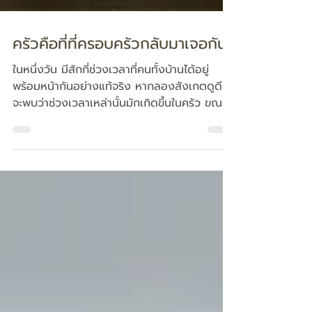
ครัวคือที่ที่ครอบครัวกลับมาเจอกัน
ในหนึ่งวัน มีสักกี่ช่วงเวลาที่คนทั้งบ้านได้อยู่
พร้อมหน้ากันอย่างแท้จริง หากลองสังเกตดูดี ๆ
จะพบว่าช่วงเวลาเหล่านั้นมักเกิดขึ้นในครัว ขณะที่
คนหนึ่งกำลังลงมือทำอาหาร อีกคนนั่งจิบกาแฟ
อยู่ริมเคาน์เตอร์ และเด็ก ๆ ผลัดกันแวะเข้ามา
หยิบขนม ครัวจึงมีความหมายมากกว่าการเป็น
พื้นที่สำหรับทำอาหาร เพราะที่แห่งนี้คือจุดที่ทุก
คนในบ้านได้กลับมาพบกันอีกครั้ง โดยไม่ต้องนัด
หมาย เพราะครัวคือหัวใจของบ้านอย่างแท้จริง
คำว่า “ครัวคือหัวใจของบ้าน” ถูกพูดถึงจนคุ้นหู
จนบางครั้งเราอาจมองข้ามความหมายที่ซ่อ